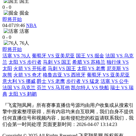
国王
0
-
0
掘金
即将开始
04-07
19:46
NBA
活塞
0
-
0
76人
即将开始
活塞 VS 76人
葡萄牙 VS 亚美尼亚
国王 VS 掘金
法国 VS 乌克
兰
太阳 VS 步行者
马刺 VS 国王
希腊 VS 苏格兰
独行侠 VS
太阳
火箭 VS 开拓者
马刺 VS 国王
太阳 VS 老鹰
尼克斯 VS
灰熊
火箭 VS 奇才
格鲁吉亚 VS 西班牙
葡萄牙 VS 亚美尼亚
意大利 VS 挪威
爵士 VS 老鹰
步行者 VS 猛龙
活塞 VS 公牛
法国 VS 乌克兰
芬兰 VS 马耳他
凯尔特人 VS 快船
瑞士 VS 瑞
典
太阳 VS 鹈鹕
『飞鸾翔凤网』所有赛事直播信号源均由用户收集或从搜索引
擎中搜索整理获得，所有内容均来自互联网，我们自身不提供
任何直播信号和视频内容，如有侵犯您的权益请联系我们，我
们会第一时间处理 页面更新时间：2026-04-07 13:14:23
Copyright © 2025 All Rights Reserved 飞鸾翔凤网 版权所有