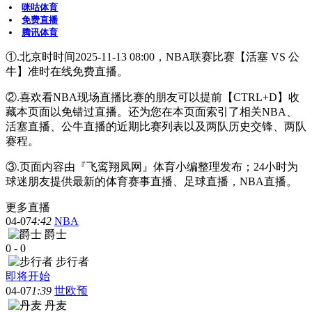
咪咕体育
免费直播
腾讯体育
①.北京时时间2025-11-13 08:00，NBA联赛比赛【活塞 VS 公
牛】准时在线免费直播。
②.喜欢看NBA现场直播比赛的朋友可以提前【CTRL+D】收
藏本页面以免错过直播。还为您在本页面索引了相关NBA、
活塞直播、公牛直播的近期比赛列表以及两队历史交锋、两队
赛程。
③.页面内容由『飞鸾翔凤网』体育小编整理发布；24小时为
球迷朋友提供最新的体育赛事直播、足球直播，NBA直播。
更多直播
04-07
4:42
NBA
爵士
0
-
0
步行者
即将开始
04-07
1:39
世欧预
丹麦