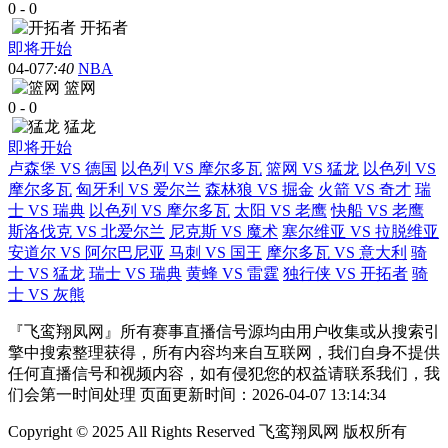
0
-
0
开拓者
即将开始
04-07
7:40
NBA
篮网
0
-
0
猛龙
即将开始
卢森堡 VS 德国
以色列 VS 摩尔多瓦
篮网 VS 猛龙
以色列 VS
摩尔多瓦
匈牙利 VS 爱尔兰
森林狼 VS 掘金
火箭 VS 奇才
瑞
士 VS 瑞典
以色列 VS 摩尔多瓦
太阳 VS 老鹰
快船 VS 老鹰
斯洛伐克 VS 北爱尔兰
尼克斯 VS 魔术
塞尔维亚 VS 拉脱维亚
安道尔 VS 阿尔巴尼亚
马刺 VS 国王
摩尔多瓦 VS 意大利
骑
士 VS 猛龙
瑞士 VS 瑞典
黄蜂 VS 雷霆
独行侠 VS 开拓者
骑
士 VS 灰熊
『飞鸾翔凤网』所有赛事直播信号源均由用户收集或从搜索引
擎中搜索整理获得，所有内容均来自互联网，我们自身不提供
任何直播信号和视频内容，如有侵犯您的权益请联系我们，我
们会第一时间处理 页面更新时间：2026-04-07 13:14:34
Copyright © 2025 All Rights Reserved 飞鸾翔凤网 版权所有