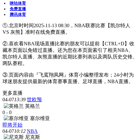
咪咕体育
免费直播
腾讯体育
①.北京时时间2025-11-13 08:30，NBA联赛比赛【凯尔特人
VS 灰熊】准时在线免费直播。
②.喜欢看NBA现场直播比赛的朋友可以提前【CTRL+D】收
藏本页面以免错过直播。还为您在本页面索引了相关NBA、
凯尔特人直播、灰熊直播的近期比赛列表以及两队历史交锋、
两队赛程。
③.页面内容由『飞鸾翔凤网』体育小编整理发布；24小时为
球迷朋友提供最新的体育赛事直播、足球直播，NBA直播。
更多直播
04-07
13:39
世欧预
英格兰
0
-
0
塞尔维亚
即将开始
04-07
10:12
NBA
尼克斯