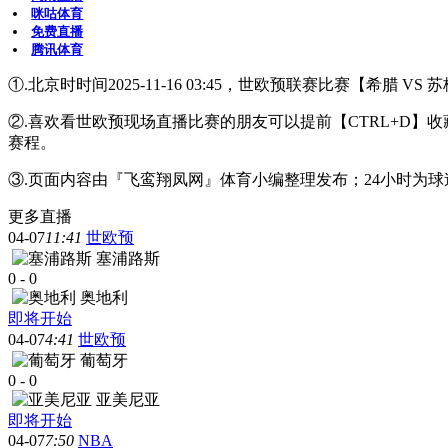
咪咕体育
免费直播
腾讯体育
①.北京时时间2025-11-16 03:45，世欧预联赛比赛【希腊 
②.喜欢看世欧预现场直播比赛的朋友可以提前【CTRL+D
赛程。
③.页面内容由『飞鸾翔凤网』体育小编整理发布；24小时为
更多直播
04-07
11:41
世欧预
塞浦路斯
0
-
0
奥地利
即将开始
04-07
4:41
世欧预
葡萄牙
0
-
0
亚美尼亚
即将开始
04-07
7:50
NBA