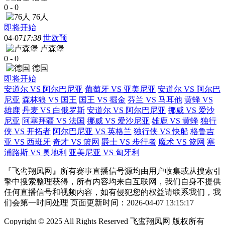
0
-
0
76人
即将开始
04-07
17:38
世欧预
卢森堡
0
-
0
德国
即将开始
安道尔 VS 阿尔巴尼亚
葡萄牙 VS 亚美尼亚
安道尔 VS 阿尔巴
尼亚
森林狼 VS 国王
国王 VS 掘金
芬兰 VS 马耳他
黄蜂 VS
雄鹿
丹麦 VS 白俄罗斯
安道尔 VS 阿尔巴尼亚
挪威 VS 爱沙
尼亚
阿塞拜疆 VS 法国
挪威 VS 爱沙尼亚
雄鹿 VS 黄蜂
独行
侠 VS 开拓者
阿尔巴尼亚 VS 英格兰
独行侠 VS 快船
格鲁吉
亚 VS 西班牙
奇才 VS 篮网
爵士 VS 步行者
魔术 VS 篮网
塞
浦路斯 VS 奥地利
亚美尼亚 VS 匈牙利
『飞鸾翔凤网』所有赛事直播信号源均由用户收集或从搜索引
擎中搜索整理获得，所有内容均来自互联网，我们自身不提供
任何直播信号和视频内容，如有侵犯您的权益请联系我们，我
们会第一时间处理 页面更新时间：2026-04-07 13:15:17
Copyright © 2025 All Rights Reserved 飞鸾翔凤网 版权所有