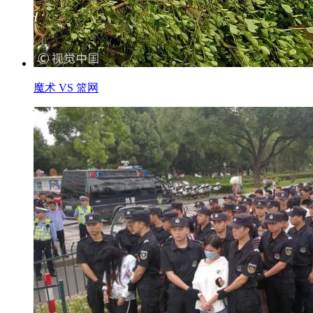
魔术 VS 篮网