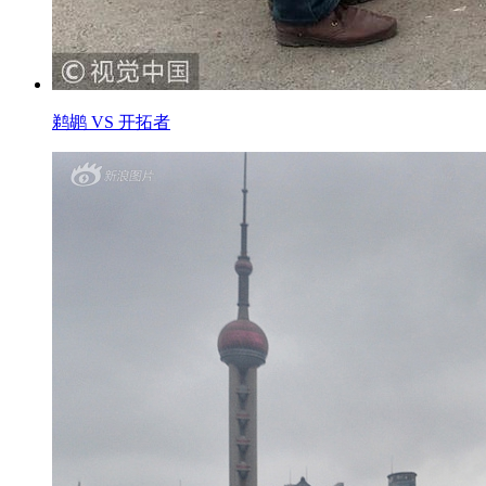
鹈鹕 VS 开拓者