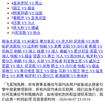
4
直布罗陀 VS 黑山
5
国王 VS 掘金
6
阿塞拜疆 VS 法国
7
葡萄牙 VS 亚美尼亚
8
活塞 VS 76人
9
意大利 VS 挪威
10
尼克斯 VS 热火
斯洛文尼亚 VS 科索沃
摩尔多瓦 VS 意大利
尼克斯 VS 灰熊
哈萨克斯坦 VS 比利时
快船 VS 老鹰
太阳 VS 步行者
希腊 VS
苏格兰
鹈鹕 VS 湖人
雄鹿 VS 湖人
挪威 VS 爱沙尼亚
雷霆 VS
湖人
快船 VS 掘金
雷霆 VS 勇士
76人 VS 凯尔特人
匈牙利 VS
爱尔兰
鹈鹕 VS 湖人
火箭 VS 开拓者
列支敦士登 VS 威尔士
雷霆 VS 湖人
尼克斯 VS 灰熊
爵士 VS 步行者
快船 VS 掘金
英格兰 VS 塞尔维亚
国王 VS 掘金
马刺 VS 国王
骑士 VS 猛龙
爵士 VS 老鹰
匈牙利 VS 爱尔兰
塞浦路斯 VS 奥地利
『飞鸾翔凤网』所有赛事直播信号源均由用户收集或从搜索引
擎中搜索整理获得，所有内容均来自互联网，我们自身不提供
任何直播信号和视频内容，如有侵犯您的权益请联系我们，我
们会第一时间处理 页面更新时间：2026-04-07 23:19:16