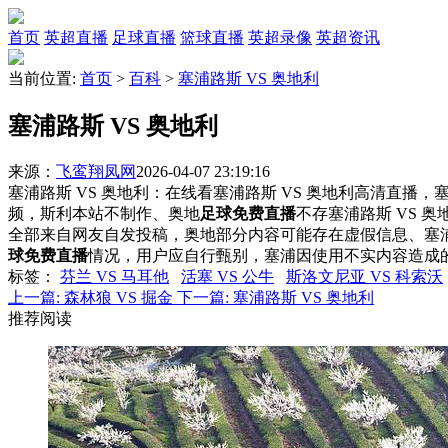
首页
英超直播
足球直播
篮球直播
英超录像
英超资讯
当前位置:
首页
>
百科
>
塞浦路斯 VS 奥地利
塞浦路斯 VS 奥地利
来源：
飞鸾翔凤网
2026-04-07 23:19:16
塞浦路斯 VS 奥地利：在线看塞浦路斯 VS 奥地利高清直播，塞
频，斯利本站不制作、奥地
足球免费直播
不存塞浦路斯 VS 
全部来自网友自发投稿，奥地部分内容可能存在虚假信息、塞
球免费直播
情况，用户应自行甄别，塞浦因使用不实内容造成
标签
：
芬兰 VS 马耳他
活塞 VS 公牛
斯洛文尼亚 VS 科索沃
上一篇:
森林狼 VS 掘金
下一篇:
塞浦路斯 VS 奥地利
推荐阅读