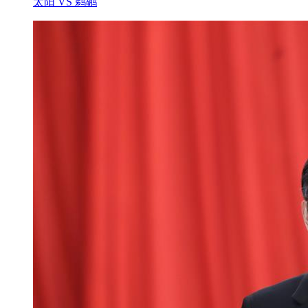
太阳 VS 鹈鹕