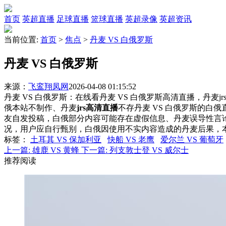
首页
英超直播
足球直播
篮球直播
英超录像
英超资讯
当前位置:
首页
>
焦点
>
丹麦 VS 白俄罗斯
丹麦 VS 白俄罗斯
来源：
飞鸾翔凤网
2026-04-08 01:15:52
丹麦 VS 白俄罗斯：在线看丹麦 VS 白俄罗斯高清直播，丹麦j
俄本站不制作、丹麦
jrs高清直播
不存丹麦 VS 白俄罗斯的白
友自发投稿，白俄部分内容可能存在虚假信息、丹麦误导性言
况，用户应自行甄别，白俄因使用不实内容造成的丹麦后果，
标签
：
土耳其 VS 保加利亚
快船 VS 老鹰
爱尔兰 VS 葡萄牙
上一篇:
雄鹿 VS 黄蜂
下一篇:
列支敦士登 VS 威尔士
推荐阅读