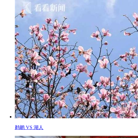
鹈鹕 VS 湖人